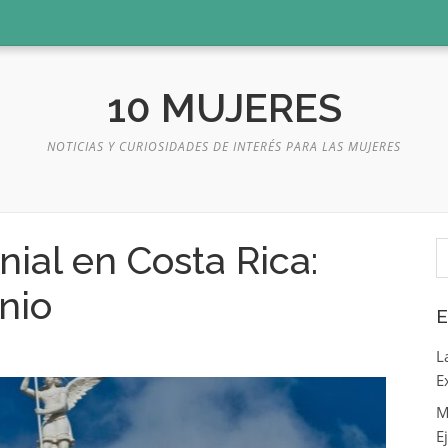
10 MUJERES
NOTICIAS Y CURIOSIDADES DE INTERÉS PARA LAS MUJERES
B
nial en Costa Rica:
nio
E
L
E
M
E