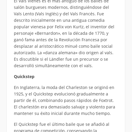
El Vals Vienés es el más antiguo de los bailes de
salón burgueses modernos, distinguiéndose del
Vals Lento (Vals Inglés) y del Vals Francés. Fue
descrito inicialmente en una antigua comedia
popular vienesa por Felix von Kurtz, el inventor del
personaje «Bernardon», en la década de 1770, y
ganó fama antes de la Revolución Francesa por
desplazar al aristocrático minué como baile social
autorizado. La «danza alemana» dio origen al vals.
Es discutible si el Ländler fue un precursor o se
desarrolló simultáneamente con el vals.
Quickstep
En Inglaterra, la moda del Charleston se originó en
1925, y el Quickstep evolucionó gradualmente a
partir de él, combinando pasos rápidos de Foxtrot.
El charlestón era demasiado salvaje y violento para
mantener su éxito inicial durante mucho tiempo.
El Quickstep fue el último baile que se añadió al
programa de competición, conservando la