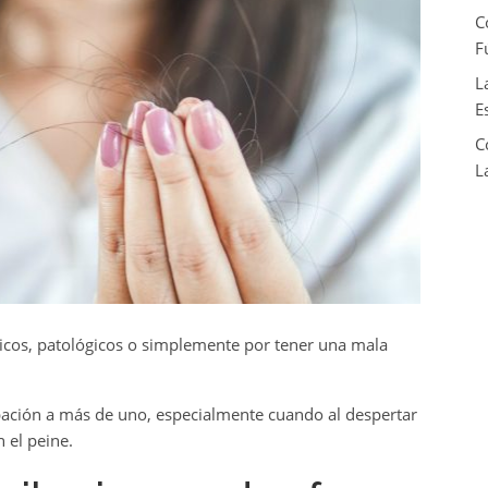
C
F
L
E
C
L
éticos, patológicos o simplemente por tener una mala
ación a más de uno, especialmente cuando al despertar
 el peine.