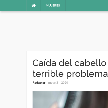
Saltar
MUJERES
al
contenido
Caída del cabello
terrible problema
Redactor
mayo 31, 2020